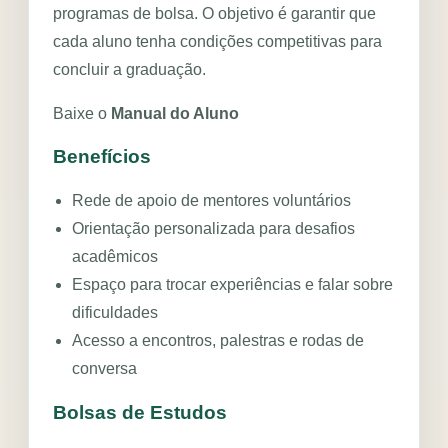
programas de bolsa. O objetivo é garantir que
socioeconômica, com
cada aluno tenha condições competitivas para
acompanhamento, acolhimento e
concluir a graduação.
oportunidades reais de
permanência na universidade.
Baixe o
Manual do Aluno
Conheça o projeto
Benefícios
Rede de apoio de mentores voluntários
Doe agora
Orientação personalizada para desafios
acadêmicos
Espaço para trocar experiências e falar sobre
dificuldades
Acesso a encontros, palestras e rodas de
conversa
Bolsas de Estudos