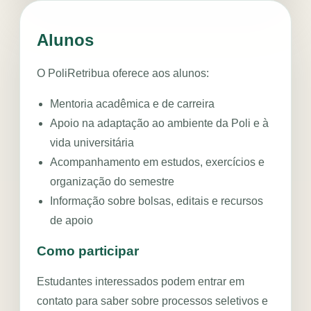
‹
›
PROGRAMA DE APOIO
Alunos
POLIRETRIBUA
Mentoria,
O PoliRetribua oferece aos alunos:
bolsas e
Mentoria acadêmica e de carreira
Apoio na adaptação ao ambiente da Poli e à
inclusão
vida universitária
para
Acompanhamento em estudos, exercícios e
organização do semestre
estudantes
Informação sobre bolsas, editais e recursos
da Poli
de apoio
Como participar
Uma rede de voluntários dedicada
a fortalecer estudantes em
Estudantes interessados podem entrar em
situação de vulnerabilidade
contato para saber sobre processos seletivos e