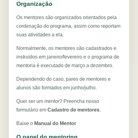
Organização
socioeconômica, com
acompanhamento, acolhimento e
Os mentores são organizados orientados pela
oportunidades reais de
cordenação do programa, assim como reportam
suas atividades a ela.
permanência na universidade.
Conheça o projeto
Normalmente, os mentores são cadastrados e
instruídos em janeiro/fevereiro e o programa de
Doe agora
mentoria é executado de março a dezembro.
Dependendo do caso, pares de mentores e
alunos são formados em junho/julho.
Quer ser um mentor? Preencha nosso
formulário em
Cadastro de mentores
.
Baixe o
Manual do Mentor
O papel do mentoring