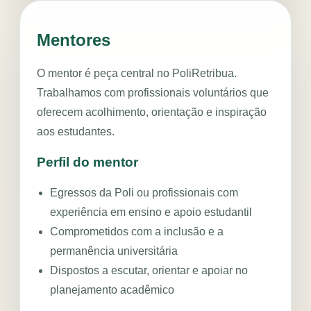
‹
›
PROGRAMA DE APOIO
Mentores
POLIRETRIBUA
Mentoria,
O mentor é peça central no PoliRetribua.
Trabalhamos com profissionais voluntários que
bolsas e
oferecem acolhimento, orientação e inspiração
inclusão
aos estudantes.
para
Perfil do mentor
estudantes
Egressos da Poli ou profissionais com
experiência em ensino e apoio estudantil
da Poli
Comprometidos com a inclusão e a
permanência universitária
Uma rede de voluntários dedicada
Dispostos a escutar, orientar e apoiar no
a fortalecer estudantes em
planejamento acadêmico
situação de vulnerabilidade